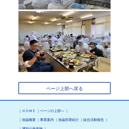
ページ上部へ戻る
｜
ＨＯＭＥ
｜
ページの上部へ
｜
｜
漁協概要
｜
事業案内
｜
漁協部署紹介
｜
組合活動報告
｜
｜
湧別の海産物
｜